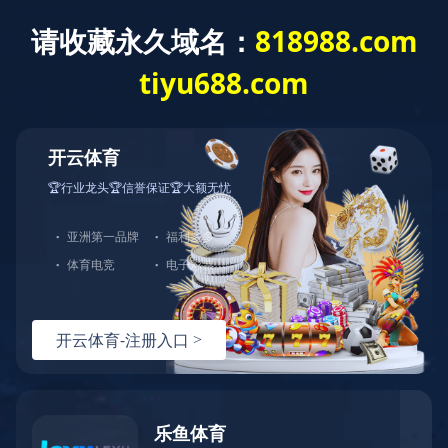
商用健身
全民健身
体能健身
校园体育
企事业健身
家庭健身
康养健身
海外项目案例
展会现场
其他专题
圣仕健身综合体
浙江诸暨单位健身房