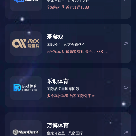
江西酒店健身房
某部队健身房
江西
徐州
某单位健身房
某单位健身房
徐州
徐州