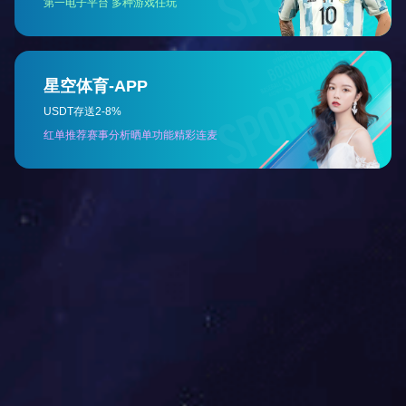
商场专卖店铺
少体校健身房
徐州
徐州
徐州圣仕健身房
羽毛球馆健身房
徐州
徐州
浙江百姓健身房
浙江