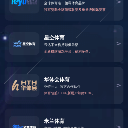
圣仕
浙江
浙江单位健身房
JX邳州健身房
浙江
邳州
常州商业健身房
健身器材专卖店铺
常州
徐州