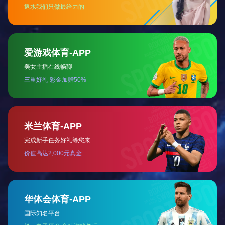
某小区商业健身房
某训练中心健身房
徐州
徐州
南京健身器材专卖店
农业银行健身房
南京
徐州