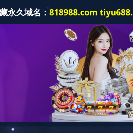
服务中心
招商加盟
投资者关系
 JUNXIA GYM EQUIPMENT
波胆（中国）集团有限公司官网
限公司官网(股票代码:301287，简称:“康力源”)在深圳证券交易所创业板上市
露
股票信息