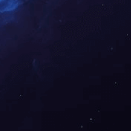
资者关系的查询, 请用以下方式联络我们
0516-86879669
zq@junxia.net
江苏-邳州