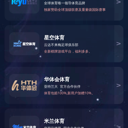
JX-JT22 多人互动拳击系统
面议
参考价：￥
销售咨询：182-6076-1608
售后电话：0516-80163921