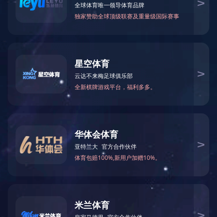
JX-JT19 动商桌
面议
参考价：￥
销售咨询：182-6076-1608
售后电话：0516-80163921