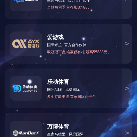
上班时间：周一至周六 8:00-18:00
查看更多系列
产品信息
基本参数
型号
技术参数
输入功率
跑带面积
速度
占地面积
坡度
净重/毛重