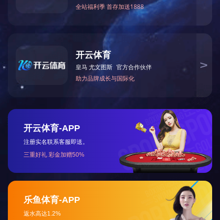
TOP
江苏-邳州
关于康力源
走进康力源
发展历程
荣誉资质
品牌文化
研发实力
新闻动态
联系我们
加入我们
投资者关系
产品中心
解决方案
OEM业务
项目案例
视频中心
品牌宣传
业务宣传
产品视频
健身课程
运动APP
解决方案
家庭健身
商用健身
全民健身
健身指导
康养健身
波胆（中国）集团有限公司官网
案例展示
OEM业务
服务支持