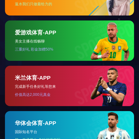
客户服务
维修指导
关注我们
售后电话
招商加盟
人才招聘
联系我们
官方微信
微信视频号
官方微博
官方抖音
康力源运动APP
康力源国际站
Copyright © 2024 All Rights Reserved 版权所有：波胆（中国）集团有限公司官
网
备案号：苏ICP备14025156号-5
开云·官方端网站登录入口
|
华体会手机网页版登录入口
|
开元平台
|
球友会