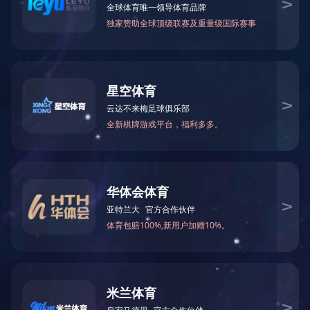
JX-JT11 智能乒乓球训练器
面议
参考价：￥
销售咨询：182-6076-1608
售后电话：0516-80163921