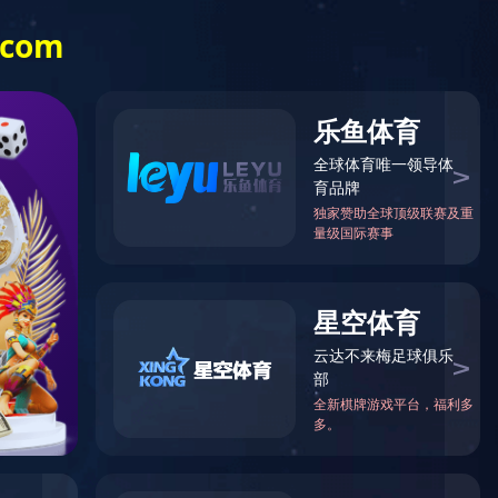
English
波胆（中国）集团有限公司官网
官方商城
搜索