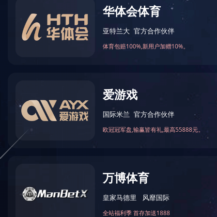
产品宣传片
产品指导
家用健身
商用健身
全民健身
健身课程
运动APP
搜索