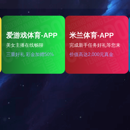
解决方案
服务支持
家庭健身
客户服务
商用健身
维修指导
全民健身
健身指导
康养健身
波胆（中国）集团有限公司官网
案例展示
OEM业务