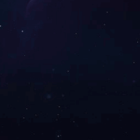
集团有限公司官网