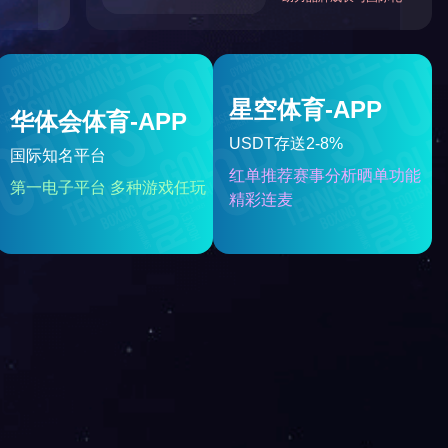
江苏-邳州
关注我们
联系我们
康力源国际站
售后电话
官方微信
招商加盟
微信视频号
人才招聘
官方微博
官方抖音
康力源运动APP